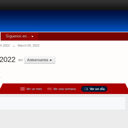
Síguenos en...
h 2022
→
March 05, 2022
 2022
en
Aniversarios
..
Ver un mes
Ver una semana
Ver un día