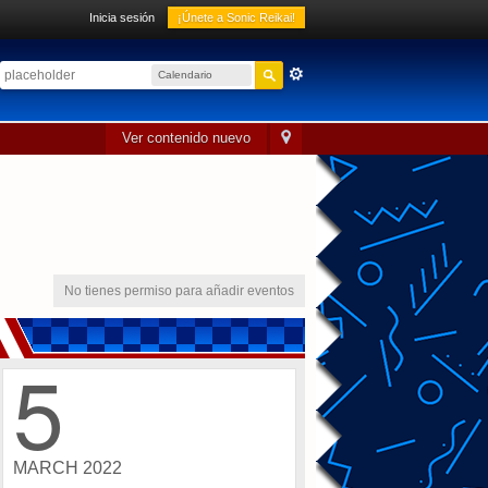
Inicia sesión
¡Únete a Sonic Reikai!
Calendario
sónico
Ver contenido nuevo
No tienes permiso para añadir eventos
5
MARCH 2022