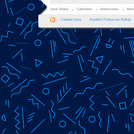
Sonic Reikai
→
Calendario
→
Aniversarios
→
Marc
Cambiar tema
Español (Traduccion Reikai)