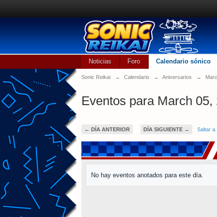
Noticias
Foro
Calendario sónico
Sonic Reikai
→
Calendario
→
Aniversarios
→
Marc
Eventos para March 05,
← DÍA ANTERIOR
DÍA SIGUIENTE →
Saltar a.
No hay eventos anotados para este día.