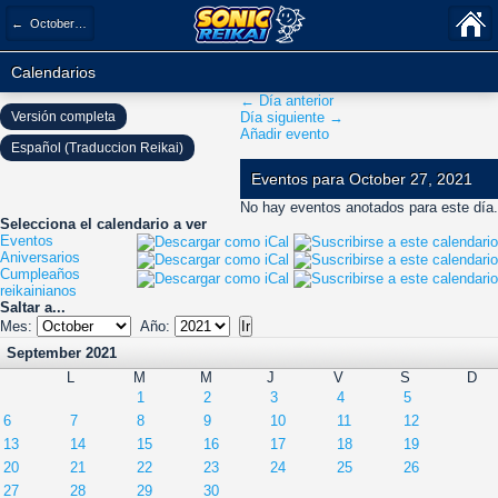
← October 2021
Calendarios
← Día anterior
Versión completa
Día siguiente →
Añadir evento
Español (Traduccion Reikai)
Eventos para October 27, 2021
No hay eventos anotados para este día.
Selecciona el calendario a ver
Eventos
Aniversarios
Cumpleaños
reikainianos
Saltar a...
Mes:
Año:
September 2021
L
M
M
J
V
S
D
1
2
3
4
5
6
7
8
9
10
11
12
13
14
15
16
17
18
19
20
21
22
23
24
25
26
27
28
29
30