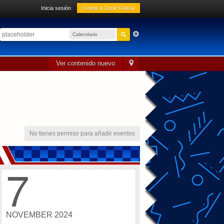
Inicia sesión
¡Únete a Sonic Reikai!
Calendario
sónico
Ver contenido nuevo
No tienes permiso para añadir eventos
7
NOVEMBER 2024