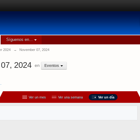
Síguenos en...
r 2024
→
November 07, 2024
07, 2024
en
Eventos
..
Ver un mes
Ver una semana
Ver un día