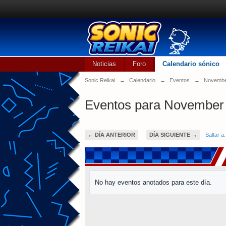
Noticias
Foro
Calendario sónico
Sonic Reikai
→
Calendario
→
Eventos
→
Novembe
Eventos para November 
← DÍA ANTERIOR
DÍA SIGUIENTE →
Saltar a.
No hay eventos anotados para este día.