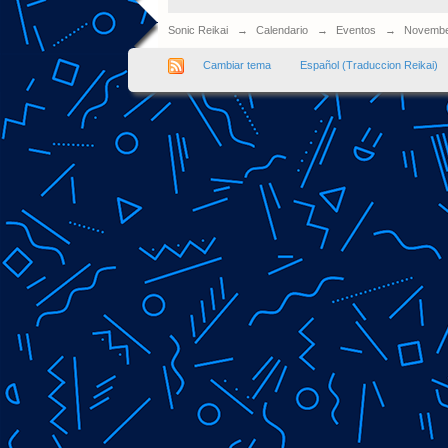
Sonic Reikai
→
Calendario
→
Eventos
→
Novembe
Cambiar tema
Español (Traduccion Reikai)