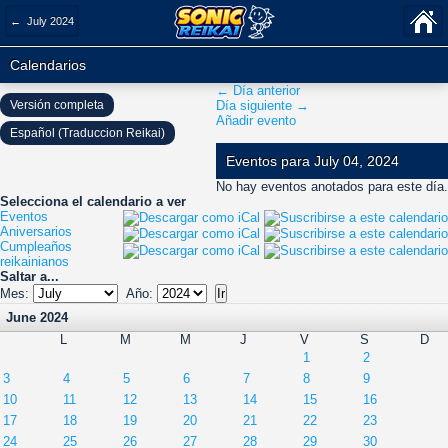
← July 2024
Calendarios
← Día anterior
Versión completa
Día siguiente →
Añadir evento
Español (Traduccion Reikai)
Eventos para July 04, 2024
No hay eventos anotados para este día.
Selecciona el calendario a ver
Eventos
Aniversarios
Cumpleaños
reikainianos
Saltar a...
Mes:
Año:
June 2024
L
M
M
J
V
S
D
1
2
3
4
5
6
7
8
9
10
11
12
13
14
15
16
17
18
19
20
21
22
23
24
25
26
27
28
29
30