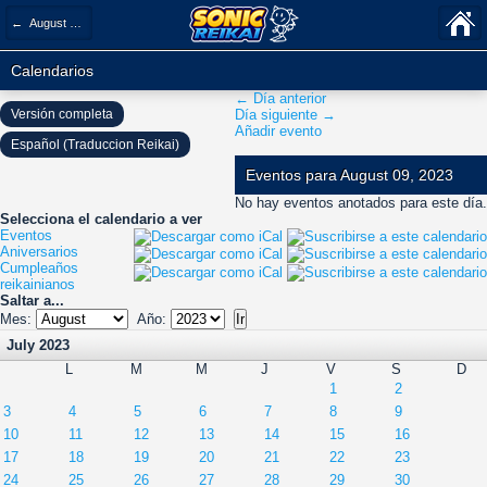
← August 2023
Calendarios
← Día anterior
Versión completa
Día siguiente →
Añadir evento
Español (Traduccion Reikai)
Eventos para August 09, 2023
No hay eventos anotados para este día.
Selecciona el calendario a ver
Eventos
Aniversarios
Cumpleaños
reikainianos
Saltar a...
Mes:
Año:
July 2023
L
M
M
J
V
S
D
1
2
3
4
5
6
7
8
9
10
11
12
13
14
15
16
17
18
19
20
21
22
23
24
25
26
27
28
29
30